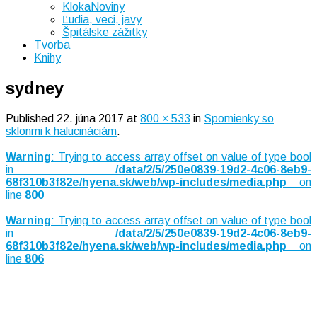
KlokaNoviny
Ľudia, veci, javy
Špitálske zážitky
Tvorba
Knihy
sydney
Published
22. júna 2017
at
800 × 533
in
Spomienky so
sklonmi k halucináciám
.
Warning
: Trying to access array offset on value of type bool
in
/data/2/5/250e0839-19d2-4c06-8eb9-
68f310b3f82e/hyena.sk/web/wp-includes/media.php
on
line
800
Warning
: Trying to access array offset on value of type bool
in
/data/2/5/250e0839-19d2-4c06-8eb9-
68f310b3f82e/hyena.sk/web/wp-includes/media.php
on
line
806