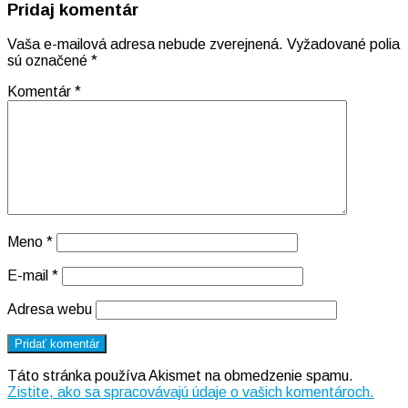
Pridaj komentár
Vaša e-mailová adresa nebude zverejnená.
Vyžadované polia
sú označené
*
Komentár
*
Meno
*
E-mail
*
Adresa webu
Táto stránka používa Akismet na obmedzenie spamu.
Zistite, ako sa spracovávajú údaje o vašich komentároch.