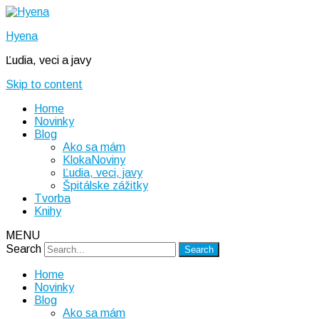
Hyena
Ľudia, veci a javy
Skip to content
Home
Novinky
Blog
Ako sa mám
KlokaNoviny
Ľudia, veci, javy
Špitálske zážitky
Tvorba
Knihy
MENU
Search
Home
Novinky
Blog
Ako sa mám