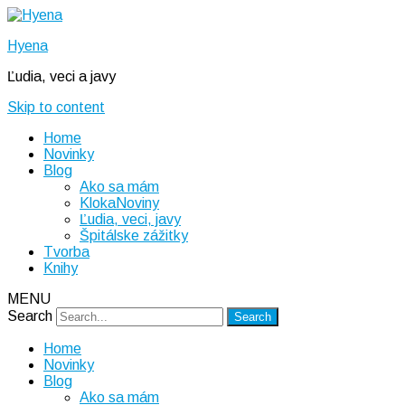
Hyena
Ľudia, veci a javy
Skip to content
Home
Novinky
Blog
Ako sa mám
KlokaNoviny
Ľudia, veci, javy
Špitálske zážitky
Tvorba
Knihy
MENU
Search
Home
Novinky
Blog
Ako sa mám