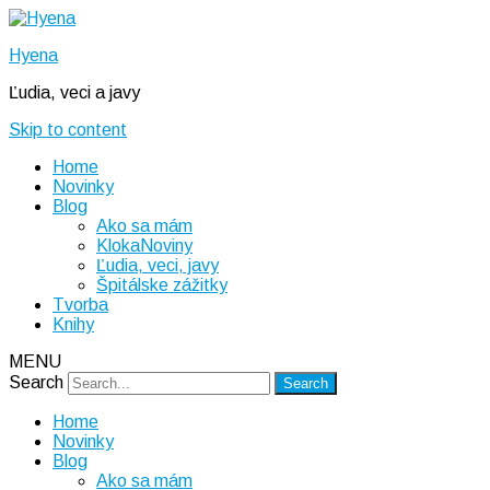
Hyena
Ľudia, veci a javy
Skip to content
Home
Novinky
Blog
Ako sa mám
KlokaNoviny
Ľudia, veci, javy
Špitálske zážitky
Tvorba
Knihy
MENU
Search
Home
Novinky
Blog
Ako sa mám