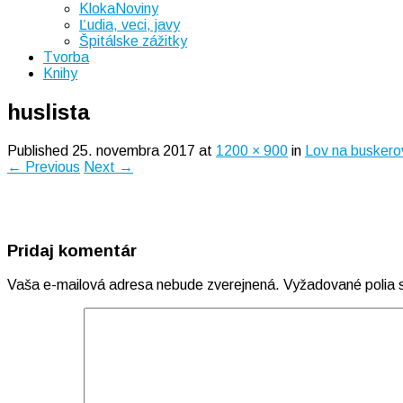
KlokaNoviny
Ľudia, veci, javy
Špitálske zážitky
Tvorba
Knihy
huslista
Published
25. novembra 2017
at
1200 × 900
in
Lov na buskero
← Previous
Next →
Pridaj komentár
Vaša e-mailová adresa nebude zverejnená.
Vyžadované polia