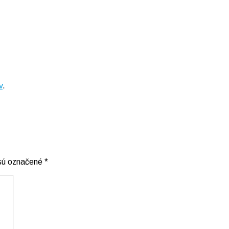
v
.
 sú označené
*