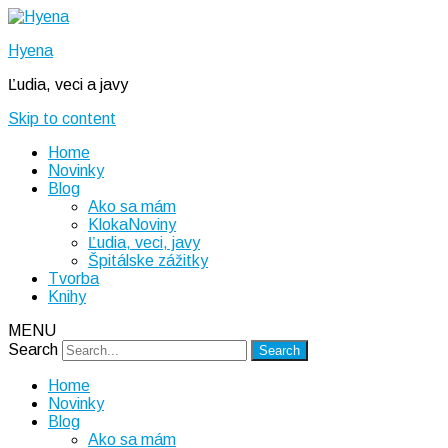
Hyena
Ľudia, veci a javy
Skip to content
Home
Novinky
Blog
Ako sa mám
KlokaNoviny
Ľudia, veci, javy
Špitálske zážitky
Tvorba
Knihy
MENU
Search
Home
Novinky
Blog
Ako sa mám