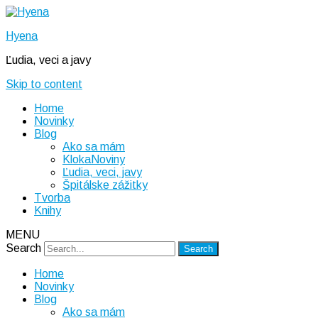
Hyena
Ľudia, veci a javy
Skip to content
Home
Novinky
Blog
Ako sa mám
KlokaNoviny
Ľudia, veci, javy
Špitálske zážitky
Tvorba
Knihy
MENU
Search
Home
Novinky
Blog
Ako sa mám