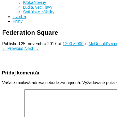
KlokaNoviny
Ľudia, veci, javy
Špitálske zážitky
Tvorba
Knihy
Federation Square
Published
25. novembra 2017
at
1200 × 900
in
McDonald’s v n
← Previous
Next →
Pridaj komentár
Vaša e-mailová adresa nebude zverejnená.
Vyžadované polia