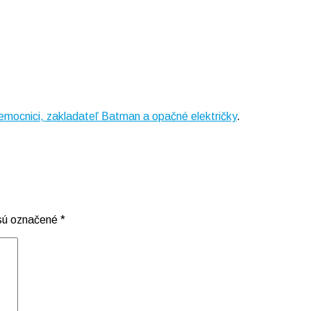
emocnici, zakladateľ Batman a opačné električky
.
 sú označené
*