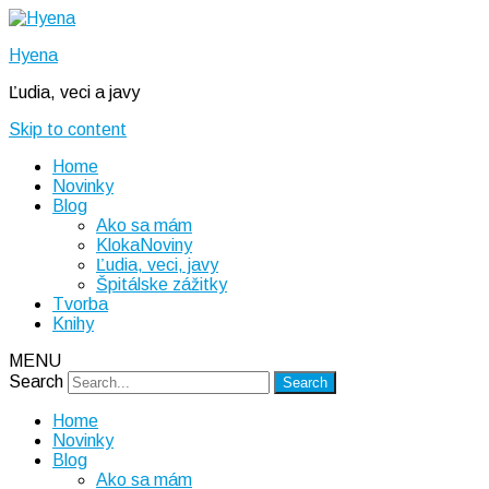
Hyena
Ľudia, veci a javy
Skip to content
Home
Novinky
Blog
Ako sa mám
KlokaNoviny
Ľudia, veci, javy
Špitálske zážitky
Tvorba
Knihy
MENU
Search
Home
Novinky
Blog
Ako sa mám