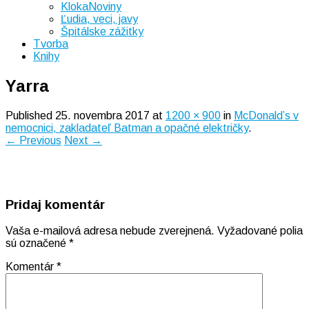
KlokaNoviny
Ľudia, veci, javy
Špitálske zážitky
Tvorba
Knihy
Yarra
Published
25. novembra 2017
at
1200 × 900
in
McDonald’s v
nemocnici, zakladateľ Batman a opačné električky
.
← Previous
Next →
Pridaj komentár
Vaša e-mailová adresa nebude zverejnená.
Vyžadované polia
sú označené
*
Komentár
*