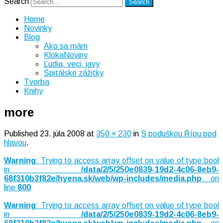
Search
Home
Novinky
Blog
Ako sa mám
KlokaNoviny
Ľudia, veci, javy
Špitálske zážitky
Tvorba
Knihy
more
Published
23. júla 2008
at
350 × 230
in
S poduškou Řípu pod
hlavou
.
Warning
: Trying to access array offset on value of type bool
in
/data/2/5/250e0839-19d2-4c06-8eb9-
68f310b3f82e/hyena.sk/web/wp-includes/media.php
on
line
800
Warning
: Trying to access array offset on value of type bool
in
/data/2/5/250e0839-19d2-4c06-8eb9-