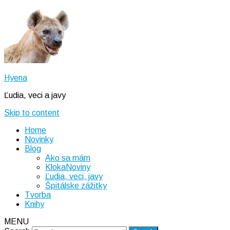
Hyena
Ľudia, veci a javy
Skip to content
Home
Novinky
Blog
Ako sa mám
KlokaNoviny
Ľudia, veci, javy
Špitálske zážitky
Tvorba
Knihy
MENU