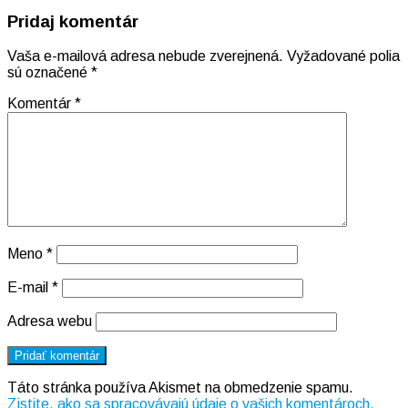
Pridaj komentár
Vaša e-mailová adresa nebude zverejnená.
Vyžadované polia
sú označené
*
Komentár
*
Meno
*
E-mail
*
Adresa webu
Táto stránka používa Akismet na obmedzenie spamu.
Zistite, ako sa spracovávajú údaje o vašich komentároch.