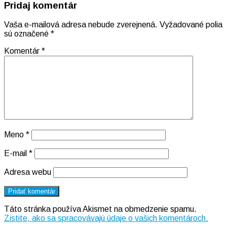
Pridaj komentár
Vaša e-mailová adresa nebude zverejnená.
Vyžadované polia
sú označené
*
Komentár
*
Meno
*
E-mail
*
Adresa webu
Táto stránka používa Akismet na obmedzenie spamu.
Zistite, ako sa spracovávajú údaje o vašich komentároch.