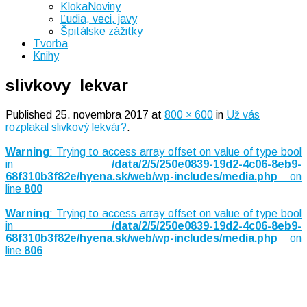
KlokaNoviny
Ľudia, veci, javy
Špitálske zážitky
Tvorba
Knihy
slivkovy_lekvar
Published
25. novembra 2017
at
800 × 600
in
Už vás
rozplakal slivkový lekvár?
.
Warning
: Trying to access array offset on value of type bool
in
/data/2/5/250e0839-19d2-4c06-8eb9-
68f310b3f82e/hyena.sk/web/wp-includes/media.php
on
line
800
Warning
: Trying to access array offset on value of type bool
in
/data/2/5/250e0839-19d2-4c06-8eb9-
68f310b3f82e/hyena.sk/web/wp-includes/media.php
on
line
806