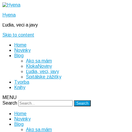
Hyena
Ľudia, veci a javy
Skip to content
Home
Novinky
Blog
Ako sa mám
KlokaNoviny
Ľudia, veci, javy
Špitálske zážitky
Tvorba
Knihy
MENU
Search
Home
Novinky
Blog
Ako sa mám