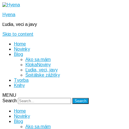
Hyena
Ľudia, veci a javy
Skip to content
Home
Novinky
Blog
Ako sa mám
KlokaNoviny
Ľudia, veci, javy
Špitálske zážitky
Tvorba
Knihy
MENU
Search
Home
Novinky
Blog
Ako sa mám