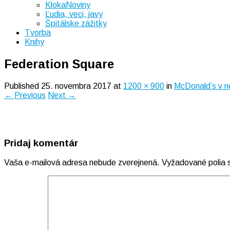
KlokaNoviny
Ľudia, veci, javy
Špitálske zážitky
Tvorba
Knihy
Federation Square
Published
25. novembra 2017
at
1200 × 900
in
McDonald’s v n
← Previous
Next →
Pridaj komentár
Vaša e-mailová adresa nebude zverejnená.
Vyžadované polia