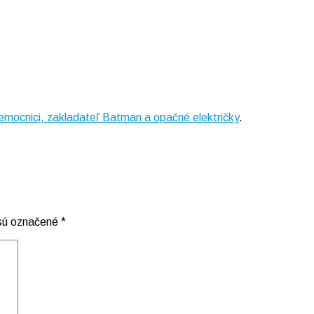
emocnici, zakladateľ Batman a opačné električky
.
 sú označené
*