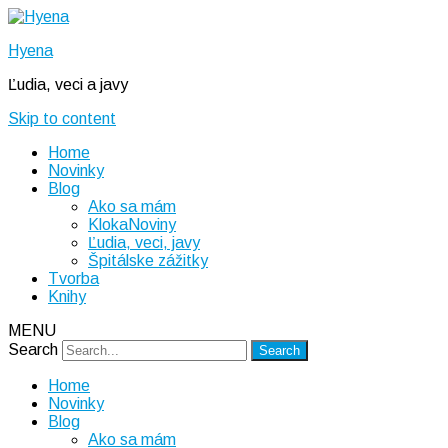
Hyena
Ľudia, veci a javy
Skip to content
Home
Novinky
Blog
Ako sa mám
KlokaNoviny
Ľudia, veci, javy
Špitálske zážitky
Tvorba
Knihy
MENU
Search
Home
Novinky
Blog
Ako sa mám