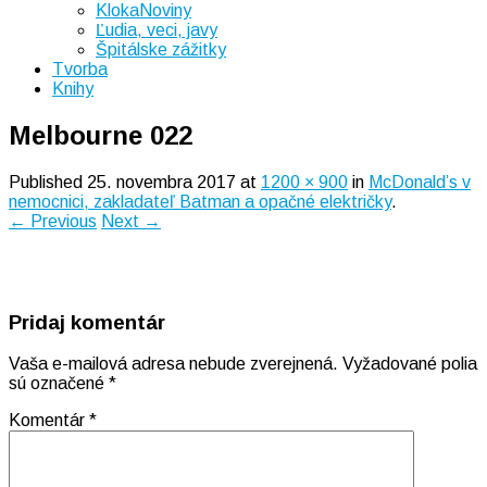
KlokaNoviny
Ľudia, veci, javy
Špitálske zážitky
Tvorba
Knihy
Melbourne 022
Published
25. novembra 2017
at
1200 × 900
in
McDonald’s v
nemocnici, zakladateľ Batman a opačné električky
.
← Previous
Next →
Pridaj komentár
Vaša e-mailová adresa nebude zverejnená.
Vyžadované polia
sú označené
*
Komentár
*