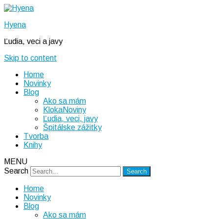
Hyena
Ľudia, veci a javy
Skip to content
Home
Novinky
Blog
Ako sa mám
KlokaNoviny
Ľudia, veci, javy
Špitálske zážitky
Tvorba
Knihy
MENU
Search
Home
Novinky
Blog
Ako sa mám