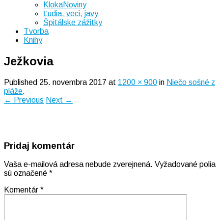
KlokaNoviny
Ľudia, veci, javy
Špitálske zážitky
Tvorba
Knihy
Ježkovia
Published
25. novembra 2017
at
1200 × 900
in
Niečo sošné z
pláže
.
← Previous
Next →
Pridaj komentár
Vaša e-mailová adresa nebude zverejnená.
Vyžadované polia
sú označené
*
Komentár
*