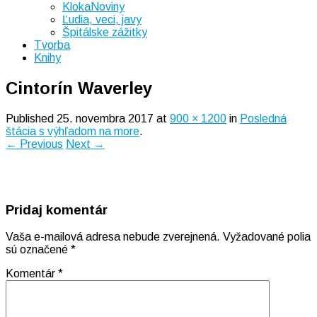
KlokaNoviny
Ľudia, veci, javy
Špitálske zážitky
Tvorba
Knihy
Cintorín Waverley
Published
25. novembra 2017
at
900 × 1200
in
Posledná
štácia s výhľadom na more
.
← Previous
Next →
Pridaj komentár
Vaša e-mailová adresa nebude zverejnená.
Vyžadované polia
sú označené
*
Komentár
*