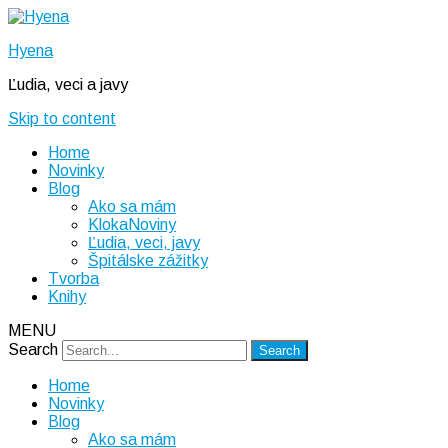
Hyena
Ľudia, veci a javy
Skip to content
Home
Novinky
Blog
Ako sa mám
KlokaNoviny
Ľudia, veci, javy
Špitálske zážitky
Tvorba
Knihy
MENU
Search
Home
Novinky
Blog
Ako sa mám