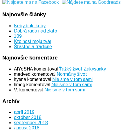
Najnovšie články
Keby bolo keby
Dobrá rada nad zlato
109
Kto nosí moju tvár
Šťastné a tradičné
Najnovšie komentáre
AlYoSHA
komentoval
Ťažký život Zakysanky
medved
komentoval
Normálny život
hyena
komentoval
Nie sme v tom sami
hmog
komentoval
Nie sme v tom sami
V.
komentoval
Nie sme v tom sami
Archív
apríl 2019
október 2018
september 2018
august 2018