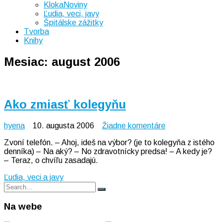
KlokaNoviny
Ľudia, veci, javy
Špitálske zážitky
Tvorba
Knihy
Mesiac:
august 2006
Ako zmiasť kolegyňu
na
hyena
10. augusta 2006
Žiadne komentáre
Ako
Zvoní telefón. – Ahoj, ideš na výbor? (je to kolegyňa z istého
zmiasť
denníka) – Na aký? – No zdravotnícky predsa! – A kedy je?
kolegyňu
– Teraz, o chvíľu zasadajú.
Ľudia, veci a javy
Search
Search
for:
Na webe