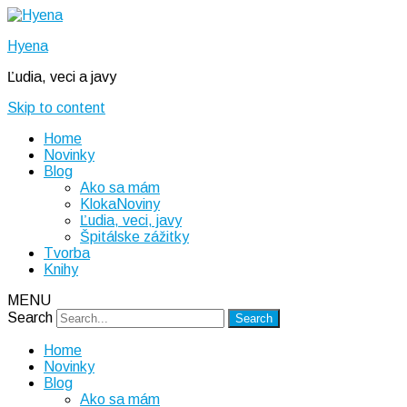
Hyena
Ľudia, veci a javy
Skip to content
Home
Novinky
Blog
Ako sa mám
KlokaNoviny
Ľudia, veci, javy
Špitálske zážitky
Tvorba
Knihy
MENU
Search
Home
Novinky
Blog
Ako sa mám