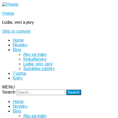
Hyena
Ľudia, veci a javy
Skip to content
Home
Novinky
Blog
Ako sa mám
KlokaNoviny
Ľudia, veci, javy
Špitálske zážitky
Tvorba
Knihy
MENU
Search
Home
Novinky
Blog
Ako sa mám