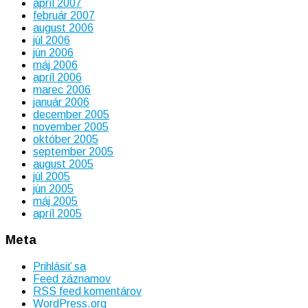
apríl 2007
február 2007
august 2006
júl 2006
jún 2006
máj 2006
apríl 2006
marec 2006
január 2006
december 2005
november 2005
október 2005
september 2005
august 2005
júl 2005
jún 2005
máj 2005
apríl 2005
Meta
Prihlásiť sa
Feed záznamov
RSS feed komentárov
WordPress.org