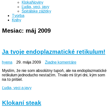
KlokaNoviny
Ľudia, veci, javy
Špitálske zážitky
Tvorba
Knihy
Mesiac:
máj 2009
Ja tvoje endoplazmatické retikulum!
na
hyena
29. mája 2009
Žiadne komentáre
Ja
Myslím, že nie som absolútny tupoň, ale na endoplazmatické
tvoje
retikulum jednoducho nestačím. Trvalo mi štyri dni, kým som
endoplazmatické
na to prišiel.
retikulum!
Ľudia, veci a javy
Klokaní steak