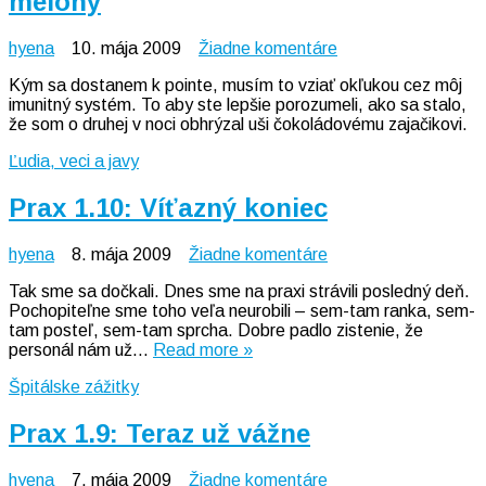
melóny
na
hyena
10. mája 2009
Žiadne komentáre
Čokoládový
Kým sa dostanem k pointe, musím to vziať okľukou cez môj
zajačik,
imunitný systém. To aby ste lepšie porozumeli, ako sa stalo,
Cindy
že som o druhej v noci obhrýzal uši čokoládovému zajačikovi.
C.
a
Ľudia, veci a javy
jej
melóny
Prax 1.10: Víťazný koniec
na
hyena
8. mája 2009
Žiadne komentáre
Prax
Tak sme sa dočkali. Dnes sme na praxi strávili posledný deň.
1.10:
Pochopiteľne sme toho veľa neurobili – sem-tam ranka, sem-
Víťazný
tam posteľ, sem-tam sprcha. Dobre padlo zistenie, že
koniec
personál nám už…
Read more »
Špitálske zážitky
Prax 1.9: Teraz už vážne
na
hyena
7. mája 2009
Žiadne komentáre