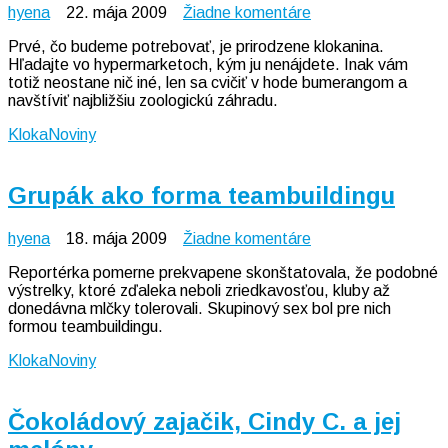
na
hyena
22. mája 2009
Žiadne komentáre
Klokaní
Prvé, čo budeme potrebovať, je prirodzene klokanina.
steak
Hľadajte vo hypermarketoch, kým ju nenájdete. Inak vám
totiž neostane nič iné, len sa cvičiť v hode bumerangom a
navštíviť najbližšiu zoologickú záhradu.
KlokaNoviny
Grupák ako forma teambuildingu
na
hyena
18. mája 2009
Žiadne komentáre
Grupák
Reportérka pomerne prekvapene skonštatovala, že podobné
ako
výstrelky, ktoré zďaleka neboli zriedkavosťou, kluby až
forma
donedávna mlčky tolerovali. Skupinový sex bol pre nich
teambuildingu
formou teambuildingu.
KlokaNoviny
Čokoládový zajačik, Cindy C. a jej