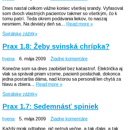
Prax
Dnes nastal celkom vážne koniec všetkej srandy. Vyfasoval
1.9:
som dvoch vlastných pacientov takmer so všetkým, čo k
Teraz
tomu patrí. Teda okrem podávania liekov, to naozaj
už
nesmiem. Na deviaty deň sa…
Read more »
vážne
Špitálske zážitky
Prax 1.8: Žeby svinská chrípka?
na
hyena
6. mája 2009
Žiadne komentáre
Prax
Konečne som sa dnes zaobišiel bez katastrof. Električka aj
1.8:
vlak sa správali priam vzorne, pacienti poslúchali, dokonca
Žeby
jedna postaršia dáma, nad ktorou sa personál len chytá za
svinská
hlavu a zbiera…
Read more »
chrípka?
Špitálske zážitky
Prax 1.7: Sedemnásť spiniek
na
hyena
5. mája 2009
Žiadne komentáre
Prax
Každý mrak odtiahne, nič netrvá večne, a tak ďalej, a tak
1.7: