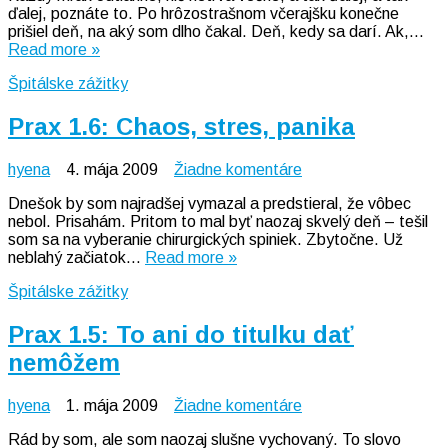
ďalej, poznáte to. Po hrôzostrašnom včerajšku konečne
Sedemnásť
prišiel deň, na aký som dlho čakal. Deň, kedy sa darí. Ak,…
spiniek
Read more »
Špitálske zážitky
Prax 1.6: Chaos, stres, panika
na
hyena
4. mája 2009
Žiadne komentáre
Prax
Dnešok by som najradšej vymazal a predstieral, že vôbec
1.6:
nebol. Prisahám. Pritom to mal byť naozaj skvelý deň – tešil
Chaos,
som sa na vyberanie chirurgických spiniek. Zbytočne. Už
stres,
neblahý začiatok…
Read more »
panika
Špitálske zážitky
Prax 1.5: To ani do titulku dať
nemôžem
na
hyena
1. mája 2009
Žiadne komentáre
Prax
Rád by som, ale som naozaj slušne vychovaný. To slovo
1.5: