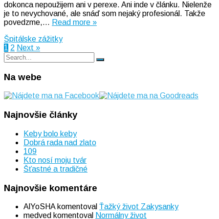
dokonca nepoužijem ani v perexe. Ani inde v článku. Nielenže
To
je to nevychované, ale snáď som nejaký profesionál. Takže
ani
povedzme,…
Read more »
do
titulku
Špitálske zážitky
dať
Stránkovanie
1
2
Next »
nemôžem
Search
príspevkov
Search
for:
Na webe
Najnovšie články
Keby bolo keby
Dobrá rada nad zlato
109
Kto nosí moju tvár
Šťastné a tradičné
Najnovšie komentáre
AlYoSHA
komentoval
Ťažký život Zakysanky
medved
komentoval
Normálny život