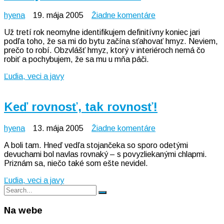
na
hyena
19. mája 2005
Žiadne komentáre
O
Už tretí rok neomylne identifikujem definitívny koniec jari
hmyzisku
podľa toho, že sa mi do bytu začína sťahovať hmyz. Neviem,
obrovskom
prečo to robí. Obzvlášť hmyz, ktorý v interiéroch nemá čo
robiť a pochybujem, že sa mu u mňa páči.
Ľudia, veci a javy
Keď rovnosť, tak rovnosť!
na
hyena
13. mája 2005
Žiadne komentáre
Keď
A boli tam. Hneď vedľa stojančeka so sporo odetými
rovnosť,
devuchami bol navlas rovnaký – s povyzliekanými chlapmi.
tak
Priznám sa, niečo také som ešte nevidel.
rovnosť!
Ľudia, veci a javy
Search
Search
for:
Na webe