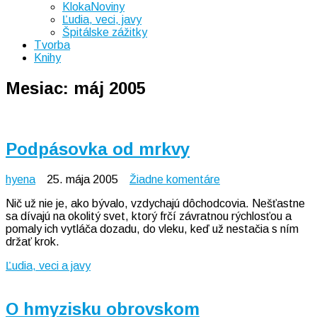
KlokaNoviny
Ľudia, veci, javy
Špitálske zážitky
Tvorba
Knihy
Mesiac:
máj 2005
Podpásovka od mrkvy
na
hyena
25. mája 2005
Žiadne komentáre
Podpásovka
Nič už nie je, ako bývalo, vzdychajú dôchodcovia. Nešťastne
od
sa dívajú na okolitý svet, ktorý frčí závratnou rýchlosťou a
mrkvy
pomaly ich vytláča dozadu, do vleku, keď už nestačia s ním
držať krok.
Ľudia, veci a javy
O hmyzisku obrovskom