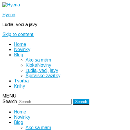
Hyena
Ľudia, veci a javy
Skip to content
Home
Novinky
Blog
Ako sa mám
KlokaNoviny
Ľudia, veci, javy
Špitálske zážitky
Tvorba
Knihy
MENU
Search
Home
Novinky
Blog
Ako sa mám