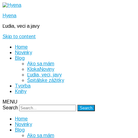
Hyena
Ľudia, veci a javy
Skip to content
Home
Novinky
Blog
Ako sa mám
KlokaNoviny
Ľudia, veci, javy
Špitálske zážitky
Tvorba
Knihy
MENU
Search
Home
Novinky
Blog
Ako sa mám