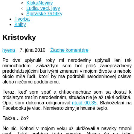
KlokaNoviny
Ľudia, veci, javy
Špitálske zážitky
Tvorba
Knihy
Kristovky
na
hyena
7. júna 2010
Žiadne komentáre
Kristovky
Po dva uplynulé roky mi narodeniny uplynuli len tak
mimochodom. Zakaždým som bol príliš zaneprázdnený
predchádzajúcimi búrlivými zmenami v mojom živote a nebolo
okolo mňa ľudí, ktorí by ma podrobili narodeninovej oslave
alebo niečomu podobnému.
Teraz, keď som späť a chtiac-nechtiac som sa dostal k
tridsiatym tretím narodeninám, situácia nie je až taká odlišná.
Opäť som dokonca odignoroval
rituál 00:35
. Blahoželaní na
Facebooku je viac. Namiesto zimy je hnusné teplo.
Takže… čo?
No nič. Kohosi v mojom veku už ukrižovali a naveky zmenil
svet. Také ambície teda nemám. Najmä čo sa toho