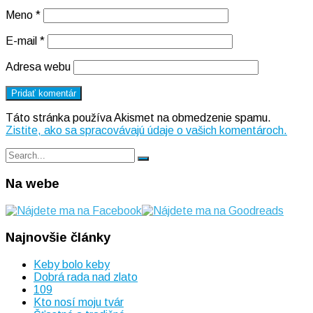
Meno
*
E-mail
*
Adresa webu
Táto stránka používa Akismet na obmedzenie spamu.
Zistite, ako sa spracovávajú údaje o vašich komentároch.
Search
Search
for:
Na webe
Najnovšie články
Keby bolo keby
Dobrá rada nad zlato
109
Kto nosí moju tvár