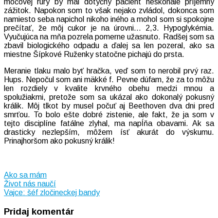
močovej rúry by mal dotyčný pacient neskonale príjemný
zážitok. Napokon som to však nejako zvládol, dokonca som
namiesto seba napichol nikoho iného a mohol som si spokojne
prečítať, že môj cukor je na úrovni… 2,3. Hypoglykémia.
Vyučujúca na mňa pozrela pomerne užasnuto. Radšej som sa
zbavil biologického odpadu a ďalej sa len pozeral, ako sa
miestne Šípkové Ruženky statočne pichajú do prsta.
Meranie tlaku malo byť hračka, veď som to nerobil prvý raz.
Hups. Nepočul som ani mäkké f. Pevne dúfam, že za to môžu
len rozdiely v kvalite krvného obehu medzi mnou a
spolužiakmi, pretože som sa ukázal ako dokonalý pokusný
králik. Môj tlkot by musel počuť aj Beethoven dva dni pred
smrťou. To bolo ešte dobré zistenie, ale fakt, že ja som v
tejto disciplíne fatálne zlyhal, ma napĺňa obavami. Ak sa
drasticky nezlepším, môžem ísť akurát do výskumu.
Prinajhoršom ako pokusný králik!
Ako sa mám
Navigácia
Život nás naučí
Vajce: šéf zločineckej bandy
v
Pridaj komentár
článku