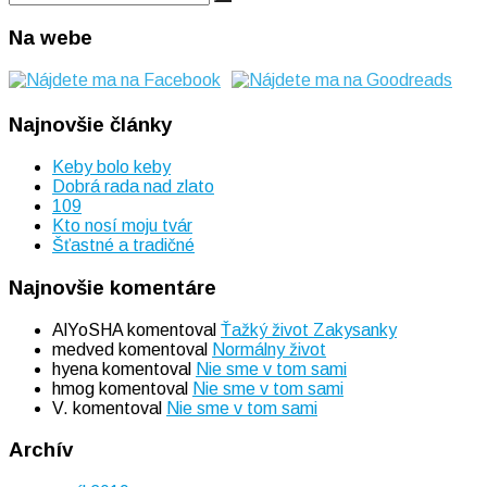
Search
for:
Na webe
Najnovšie články
Keby bolo keby
Dobrá rada nad zlato
109
Kto nosí moju tvár
Šťastné a tradičné
Najnovšie komentáre
AlYoSHA
komentoval
Ťažký život Zakysanky
medved
komentoval
Normálny život
hyena
komentoval
Nie sme v tom sami
hmog
komentoval
Nie sme v tom sami
V.
komentoval
Nie sme v tom sami
Archív