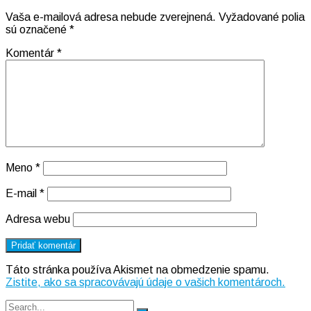
Vaša e-mailová adresa nebude zverejnená.
Vyžadované polia
sú označené
*
Komentár
*
Meno
*
E-mail
*
Adresa webu
Táto stránka používa Akismet na obmedzenie spamu.
Zistite, ako sa spracovávajú údaje o vašich komentároch.
Search