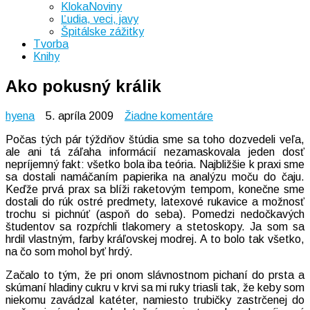
KlokaNoviny
Ľudia, veci, javy
Špitálske zážitky
Tvorba
Knihy
Ako pokusný králik
na
hyena
5. apríla 2009
Žiadne komentáre
Ako
Počas tých pár týždňov štúdia sme sa toho dozvedeli veľa,
pokusný
ale ani tá záľaha informácií nezamaskovala jeden dosť
králik
nepríjemný fakt: všetko bola iba teória. Najbližšie k praxi sme
sa dostali namáčaním papierika na analýzu moču do čaju.
Keďže prvá prax sa blíži raketovým tempom, konečne sme
dostali do rúk ostré predmety, latexové rukavice a možnosť
trochu si pichnúť (aspoň do seba). Pomedzi nedočkavých
študentov sa rozpŕchli tlakomery a stetoskopy. Ja som sa
hrdil vlastným, farby kráľovskej modrej. A to bolo tak všetko,
na čo som mohol byť hrdý.
Začalo to tým, že pri onom slávnostnom pichaní do prsta a
skúmaní hladiny cukru v krvi sa mi ruky triasli tak, že keby som
niekomu zavádzal katéter, namiesto trubičky zastrčenej do