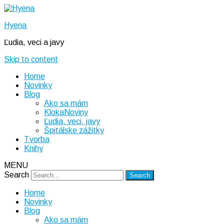
Hyena
Ľudia, veci a javy
Skip to content
Home
Novinky
Blog
Ako sa mám
KlokaNoviny
Ľudia, veci, javy
Špitálske zážitky
Tvorba
Knihy
MENU
Search
Home
Novinky
Blog
Ako sa mám