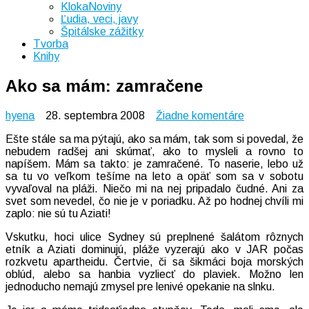
KlokaNoviny
Ľudia, veci, javy
Špitálske zážitky
Tvorba
Knihy
Ako sa mám: zamračene
na
hyena
28. septembra 2008
Žiadne komentáre
Ako
Ešte stále sa ma pýtajú, ako sa mám, tak som si povedal, že
sa
nebudem radšej ani skúmať, ako to mysleli a rovno to
mám:
napíšem. Mám sa takto: je zamračené. To naserie, lebo už
zamračene
sa tu vo veľkom tešíme na leto a opäť som sa v sobotu
vyvaľoval na pláži. Niečo mi na nej pripadalo čudné. Ani za
svet som nevedel, čo nie je v poriadku. Až po hodnej chvíli mi
zaplo: nie sú tu Aziati!
Vskutku, hoci ulice Sydney sú preplnené šalátom rôznych
etník a Aziati dominujú, pláže vyzerajú ako v JAR počas
rozkvetu apartheidu. Čertvie, či sa šikmáci boja morských
oblúd, alebo sa hanbia vyzliecť do plaviek. Možno len
jednoducho nemajú zmysel pre lenivé opekanie na slnku.