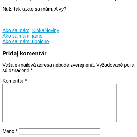
Nuž, tak takto sa mám. A vy?
Ako sa mám
,
KlokaNoviny
Navigácia
Ako sa mám: jarne
Ako sa mám: ubolene
v
Pridaj komentár
článku
Vaša e-mailová adresa nebude zverejnená.
Vyžadované polia
sú označené
*
Komentár
*
Meno
*