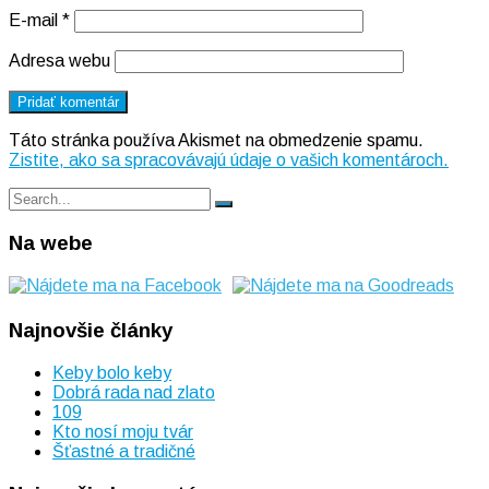
E-mail
*
Adresa webu
Táto stránka používa Akismet na obmedzenie spamu.
Zistite, ako sa spracovávajú údaje o vašich komentároch.
Search
Search
for:
Na webe
Najnovšie články
Keby bolo keby
Dobrá rada nad zlato
109
Kto nosí moju tvár
Šťastné a tradičné