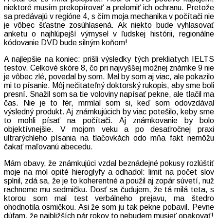
niektoré musím prekopírovať a prelomiť ich ochranu. Pretože
sa predávajú v regióne 4, s čím moja mechanika v počítači nie
je vôbec šťastne zosúhlasená. Ak niekto bude vyhlasovať
anketu o najhlúpejší výmysel v ľudskej histórii, regionálne
kódovanie DVD bude silným koňom!
A najlepšie na koniec: prišli výsledky tých prekliatych IELTS
testov. Celkové skóre 8, čo pri najvyššej možnej známke 9 nie
je vôbec zlé, povedal by som. Mal by som aj viac, ale pokazilo
mi to písanie. Môj nečitateľný doktorský rukopis, aby sme boli
presní. Snažil som sa tie voloviny napísať pekne, ale tlačil ma
čas. Nie je to fér, mrmlal som si, keď som odovzdával
výsledný produkt. Aj známkujúcich by viac potešilo, keby sme
to mohli písať na počítači. Aj známkovanie by bolo
objektívnejšie. V mojom veku a po desaťročnej praxi
ultrarýchleho písania na tlačovkách odo mňa fakt nemôžu
čakať maľovanú abecedu.
Mám obavy, že známkujúci vzdal beznádejné pokusy rozlúštiť
moje na mol opité hieroglyfy a odhadol: limit na počet slov
splnil, zdá sa, že je to koherentné a použil aj zopár súvetí, nuž
rachneme mu sedmičku. Dosť sa čudujem, že tá milá teta, s
ktorou som mal test verbálneho prejavu, ma štedro
ohodnotila osmičkou. Asi že som ju tak pekne pobavil. Pevne
dúfam, že najbližších pár rokov to nebudem musieť opakovať!