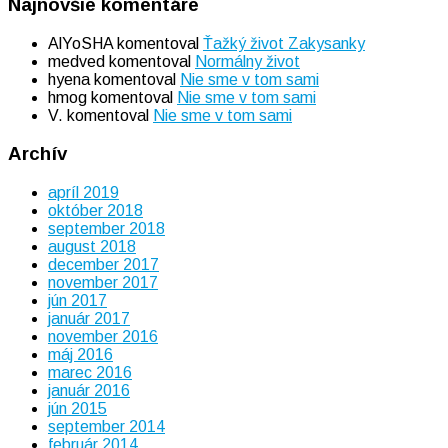
Najnovšie komentáre
AlYoSHA
komentoval
Ťažký život Zakysanky
medved
komentoval
Normálny život
hyena
komentoval
Nie sme v tom sami
hmog
komentoval
Nie sme v tom sami
V.
komentoval
Nie sme v tom sami
Archív
apríl 2019
október 2018
september 2018
august 2018
december 2017
november 2017
jún 2017
január 2017
november 2016
máj 2016
marec 2016
január 2016
jún 2015
september 2014
február 2014