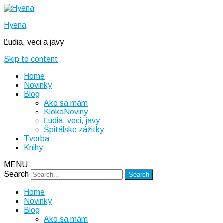
Hyena
Ľudia, veci a javy
Skip to content
Home
Novinky
Blog
Ako sa mám
KlokaNoviny
Ľudia, veci, javy
Špitálske zážitky
Tvorba
Knihy
MENU
Search
Home
Novinky
Blog
Ako sa mám