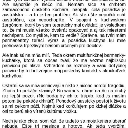
Ale najhoršie je niečo iné. Nemám síce za chrbtom
zamračeného čínskeho kuchára, naopak, celá posádka je
austrálska – a to je ten problém. Ak ste ešte nepočuli echt
austrálčinu, asi nepochopíte. V spojení s kuchynským
žargónom, ktorý by som teoreticky mal ovládať, je výsledkom
to, že mi musia všetko dvakrát opakovať a aj tak miestami
nechápem. Čo myslíte, kam to vedie? Správne, na tvári mám
permanentný teľací výraz a posádka kuchyne ku mne
prehovára trpezlivým hlasom určeným pre debilov.
Ale inak sú na mňa milí. Teda okrem multifunkčnej barmanky-
kuchárky, ktorá sa občas tvári, že ma vezme najbližšou
panvicou po hlave. Vzhľadom na rozmery a váhu dotyčnej
panvice by to bol zrejme môj posledný kontakt s akoukoľvek
kuchyňou.
Ostatní sa na mňa usmievajú a nikto z ničoho nerobí tragédiu.
Zhoria tri pekáče slaniny? No worries, dáme na ňu na druhý
raz lepší pozor. (No bodaj by ich to trápilo, keď
ja
musím
potom tie pekáče drhnúť!) Pohodový aussícky postoj k životu
sa mi celkom páči. Najmä keď korčuľujem po klzkej dlážke a
oni to berú ako vítanú kultúrnu vložku.
Nech je ako chce, som rád, že tadeto sa moja kariéra uberať
nebude. Ešte tri mesiace a hotovo. Ak teda vydržím.