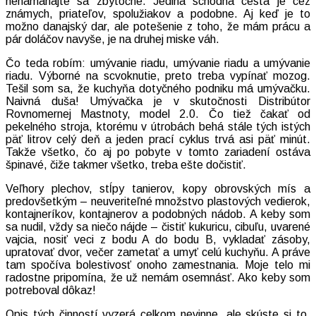
nenamáhajte sa zbytočne. Jediná schodná cesta je cez
známych, priateľov, spolužiakov a podobne. Aj keď je to
možno danajský dar, ale potešenie z toho, že mám prácu a
pár doláčov navyše, je na druhej miske váh.
Čo teda robím: umývanie riadu, umývanie riadu a umývanie
riadu. Výborné na scvoknutie, preto treba vypínať mozog.
Tešil som sa, že kuchyňa dotyčného podniku má umývačku.
Naivná duša! Umývačka je v skutočnosti Distribútor
Rovnomernej Mastnoty, model 2.0. Čo tiež čakať od
pekelného stroja, ktorému v útrobách behá stále tých istých
päť litrov celý deň a jeden prací cyklus trvá asi päť minút.
Takže všetko, čo aj po pobyte v tomto zariadení ostáva
špinavé, čiže takmer všetko, treba ešte dočistiť.
Veľhory plechov, stĺpy tanierov, kopy obrovských mís a
predovšetkým – neuveriteľné množstvo plastových vedierok,
kontajneríkov, kontajnerov a podobných nádob. A keby som
sa nudil, vždy sa niečo nájde – čistiť kukuricu, cibuľu, uvarené
vajcia, nosiť veci z bodu A do bodu B, vykladať zásoby,
upratovať dvor, večer zametať a umyť celú kuchyňu. A práve
tam spočíva bolestivosť onoho zamestnania. Moje telo mi
radostne pripomína, že už nemám osemnásť. Ako keby som
potreboval dôkaz!
Opis tých činností vyzerá celkom nevinne, ale skúste si to.