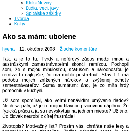
KlokaNoviny
Ľudia, veci, javy
Špitálske zážitky
Tvorba
Knihy
Ako sa mám: ubolene
na
hyena
12. októbra 2008
Žiadne komentáre
Ako
Tak, a je to tu. Tvrdý a neférový zápas medzi mnou a
sa
austrálskymi zamestnávateľmi skončil remízou. Pochopil
mám:
som, že s mojou minulosťou, statusom a národnosťou je
ubolene
remíza to najlepšie, čo ma mohlo postretnúť. Stav 1:1 má
podobu mojich znížených nárokov a zvýšenej ochoty
zamestnávateľov. Suma sumárum: áno, je zo mňa hrdý
pomocník v kuchyni.
Už som spomínal, ako veľmi nenávidím umývanie riadov?
Nech sa páči, už je to mojou hlavnou pracovnou náplňou. Že
fyzická práca a ja sa nevyskytujú na jednom mieste? Už áno.
Čo človek neurobí z čírej frustrácie!
Životopis? Motivačný list? Prosím vás, chráňte naše lesy a