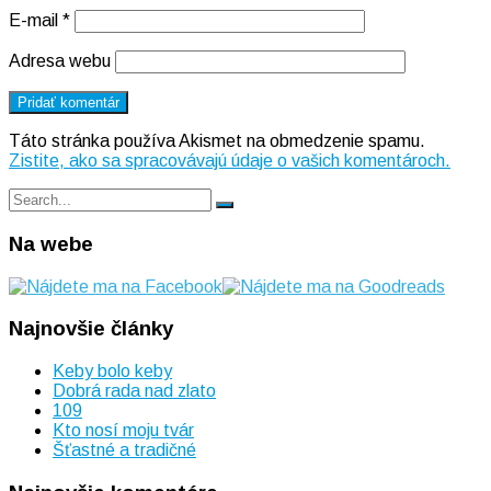
E-mail
*
Adresa webu
Táto stránka používa Akismet na obmedzenie spamu.
Zistite, ako sa spracovávajú údaje o vašich komentároch.
Search
Search
for:
Na webe
Najnovšie články
Keby bolo keby
Dobrá rada nad zlato
109
Kto nosí moju tvár
Šťastné a tradičné