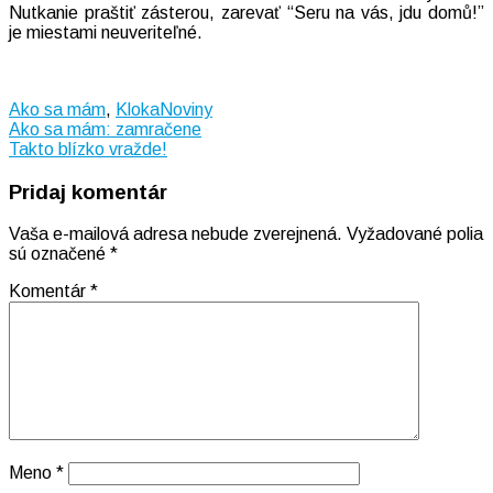
Nutkanie praštiť zásterou, zarevať “Seru na vás, jdu domů!”
je miestami neuveriteľné.
Ako sa mám
,
KlokaNoviny
Navigácia
Ako sa mám: zamračene
Takto blízko vražde!
v
Pridaj komentár
článku
Vaša e-mailová adresa nebude zverejnená.
Vyžadované polia
sú označené
*
Komentár
*
Meno
*