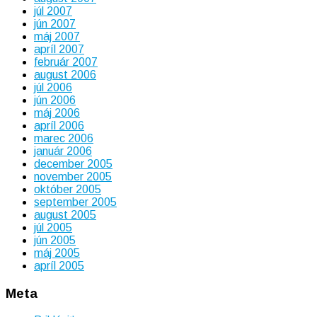
júl 2007
jún 2007
máj 2007
apríl 2007
február 2007
august 2006
júl 2006
jún 2006
máj 2006
apríl 2006
marec 2006
január 2006
december 2005
november 2005
október 2005
september 2005
august 2005
júl 2005
jún 2005
máj 2005
apríl 2005
Meta