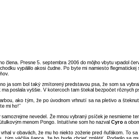
ho člena. Presne 5. septembra 2006 do môjho vbytu vpadol červen
ôchodku vypálilo akosi čudne. Po byte mi namiesto flegmatickej
dňov.
o ja som bol taký zmítorený predstavou psa, že som sa vybral 
 ma poslala vyššie. V kotercoch tam štekal bezpočet rôznych ps
farbou, ako tým, že po úvodnom vrhnutí sa na pletivo a šteknu
te mi ho!”
y samozrejme nevedel. Že mnou vybraný psíček je nesmierne tem
 s útulkovým menom Pongo. Intuitívne som ho nazval
Cyro
a obom
vrhal v obavách, že mu ho niekto zožerie pred ňufákom. To sa 
s, tým väčšia šanca, že ho bude chcieť zmlátiť. Podarilo sa m