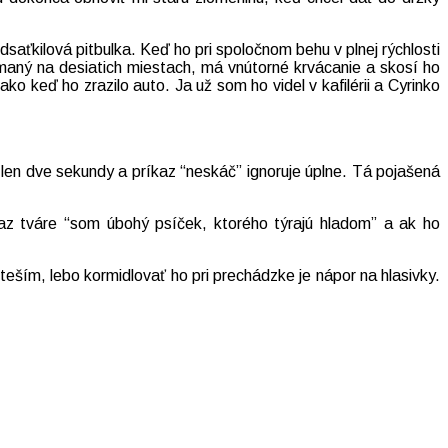
dsaťkilová pitbulka. Keď ho pri spoločnom behu v plnej rýchlosti
lámaný na desiatich miestach, má vnútorné krvácanie a skosí ho
ako keď ho zrazilo auto. Ja už som ho videl v kafilérii a Cyrinko
len dve sekundy a príkaz “neskáč” ignoruje úplne. Tá pojašená
az tváre “som úbohý psíček, ktorého týrajú hladom” a ak ho
eším, lebo kormidlovať ho pri prechádzke je nápor na hlasivky.