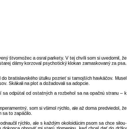
ý štvornožec a osral parkety. V tej chvíli som si uvedomil, že
 starej dámy korzoval psychotický klokan zamaskovaný za psa.
do bratislavského útulku pozrieť si tamojších havkáčov. Musel
ov. Skákali na plot a dožadovali sa adopcie.
tí sa odpútal od ostatných a rozbehol sa na opačnú stranu – k
peramentný, som si všimol rýchlo, ale až doma predviedol, že
 sa to zapáčilo.
odnaučil rýchlo, ale s každým okoloidúcim psom sa chce silou-
u dokonca obnoviť mi starú zlomeninu, keď chcel dať do držky