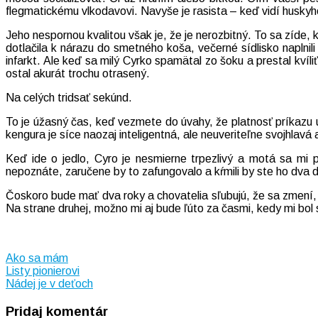
flegmatickému vlkodavovi. Navyše je rasista – keď vidí huskyho
Jeho nespornou kvalitou však je, že je nerozbitný. To sa zíde, 
dotlačila k nárazu do smetného koša, večerné sídlisko naplnil
infarkt. Ale keď sa milý Cyrko spamätal zo šoku a prestal kvíliť
ostal akurát trochu otrasený.
Na celých tridsať sekúnd.
To je úžasný čas, keď vezmete do úvahy, že platnosť príkazu 
kengura je síce naozaj inteligentná, ale neuveriteľne svojhlavá 
Keď ide o jedlo, Cyro je nesmierne trpezlivý a motá sa mi
nepoznáte, zaručene by to zafungovalo a kŕmili by ste ho dva d
Čoskoro bude mať dva roky a chovatelia sľubujú, že sa zmení, 
Na strane druhej, možno mi aj bude ľúto za časmi, kedy mi b
Ako sa mám
Navigácia
Listy pionierovi
Nádej je v deťoch
v
Pridaj komentár
článku