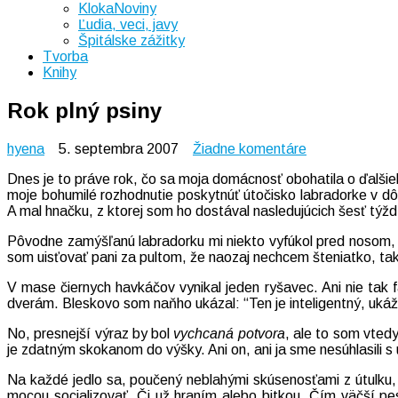
KlokaNoviny
Ľudia, veci, javy
Špitálske zážitky
Tvorba
Knihy
Rok plný psiny
na
hyena
5. septembra 2007
Žiadne komentáre
Rok
Dnes je to práve rok, čo sa moja domácnosť obohatila o ďalšie
plný
moje bohumilé rozhodnutie poskytnúť útočisko labradorke v d
psiny
A mal hnačku, z ktorej som ho dostával nasledujúcich šesť týž
Pôvodne zamýšľanú labradorku mi niekto vyfúkol pred nosom, n
som uisťovať pani za pultom, že naozaj nechcem šteniatko, tak
V mase čiernych havkáčov vynikal jeden ryšavec. Ani nie tak 
dverám. Bleskovo som naňho ukázal: “Ten je inteligentný, ukáž
No, presnejší výraz by bol
vychcaná potvora
, ale to som vted
je zdatným skokanom do výšky. Ani on, ani ja sme nesúhlasili
Na každé jedlo sa, poučený neblahými skúsenosťami z útulku, 
mocou socializovať. Či už hraním alebo bitkou. Čím väčší pe