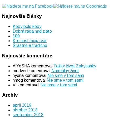
Najnovšie články
Keby bolo keby
Dobrá rada nad zlato
109
Kto nosí moju tvár
Šťastné a tradičné
Najnovšie komentáre
AlYoSHA
komentoval
Ťažký život Zakysanky
medved
komentoval
Normálny život
hyena
komentoval
Nie sme v tom sami
hmog
komentoval
Nie sme v tom sami
V.
komentoval
Nie sme v tom sami
Archív
apríl 2019
október 2018
september 2018