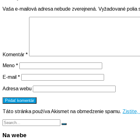
Vaša e-mailová adresa nebude zverejnená.
Vyžadované polia
Komentár
*
Meno
*
E-mail
*
Adresa webu
Táto stránka používa Akismet na obmedzenie spamu.
Zistite
Search
Search
for:
Na webe