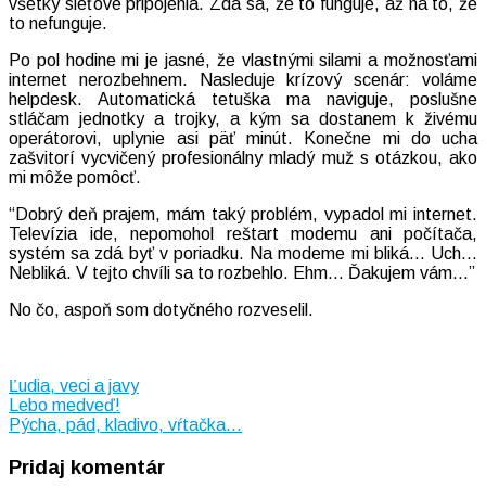
všetky sieťové pripojenia. Zdá sa, že to funguje, až na to, že
to nefunguje.
Po pol hodine mi je jasné, že vlastnými silami a možnosťami
internet nerozbehnem. Nasleduje krízový scenár: voláme
helpdesk. Automatická tetuška ma naviguje, poslušne
stláčam jednotky a trojky, a kým sa dostanem k živému
operátorovi, uplynie asi päť minút. Konečne mi do ucha
zašvitorí vycvičený profesionálny mladý muž s otázkou, ako
mi môže pomôcť.
“Dobrý deň prajem, mám taký problém, vypadol mi internet.
Televízia ide, nepomohol reštart modemu ani počítača,
systém sa zdá byť v poriadku. Na modeme mi bliká… Uch…
Nebliká. V tejto chvíli sa to rozbehlo. Ehm… Ďakujem vám…”
No čo, aspoň som dotyčného rozveselil.
Ľudia, veci a javy
Navigácia
Lebo medveď!
Pýcha, pád, kladivo, vŕtačka…
v
Pridaj komentár
článku