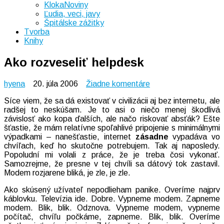
KlokaNoviny
Ľudia, veci, javy
Špitálske zážitky
Tvorba
Knihy
Ako rozveseliť helpdesk
na
hyena
20. júla 2006
Žiadne komentáre
Ako
Síce viem, že sa dá existovať v civilizácii aj bez internetu, ale
rozveseliť
radšej to neskúšam. Je to asi o niečo menej škodlivá
helpdesk
závislosť ako kopa ďalších, ale načo riskovať absťák? Ešte
šťastie, že mám relatívne spoľahlivé pripojenie s minimálnymi
výpadkami – nanešťastie, internet
zásadne
vypadáva vo
chvíľach, keď ho skutočne potrebujem. Tak aj naposledy.
Popoludní mi volali z práce, že je treba čosi vykonať.
Samozrejme, že presne v tej chvíli sa dátový tok zastavil.
Modem rozjarene bliká, je zle, je zle.
Ako skúsený užívateľ nepodlieham panike. Overíme najprv
káblovku. Televízia ide. Dobre. Vypneme modem. Zapneme
modem. Blik, blik. Odznova. Vypneme modem, vypneme
počítač, chvíľu počkáme, zapneme. Blik, blik. Overíme