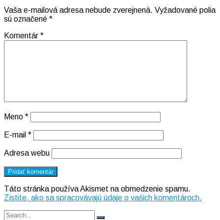
Vaša e-mailová adresa nebude zverejnená.
Vyžadované polia
sú označené
*
Komentár
*
Meno
*
E-mail
*
Adresa webu
Táto stránka používa Akismet na obmedzenie spamu.
Zistite, ako sa spracovávajú údaje o vašich komentároch.
Search