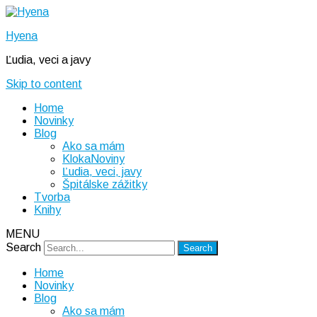
Hyena
Ľudia, veci a javy
Skip to content
Home
Novinky
Blog
Ako sa mám
KlokaNoviny
Ľudia, veci, javy
Špitálske zážitky
Tvorba
Knihy
MENU
Search
Home
Novinky
Blog
Ako sa mám