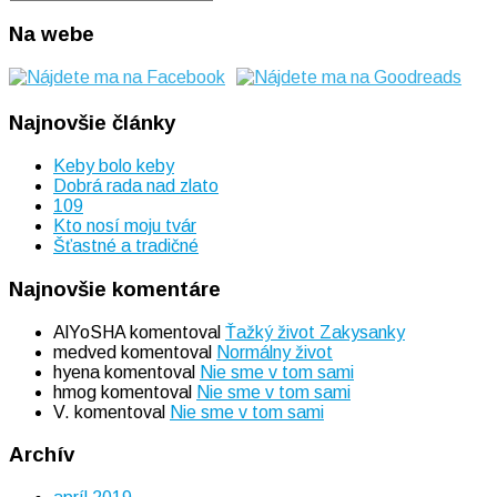
Search
for:
Na webe
Najnovšie články
Keby bolo keby
Dobrá rada nad zlato
109
Kto nosí moju tvár
Šťastné a tradičné
Najnovšie komentáre
AlYoSHA
komentoval
Ťažký život Zakysanky
medved
komentoval
Normálny život
hyena
komentoval
Nie sme v tom sami
hmog
komentoval
Nie sme v tom sami
V.
komentoval
Nie sme v tom sami
Archív