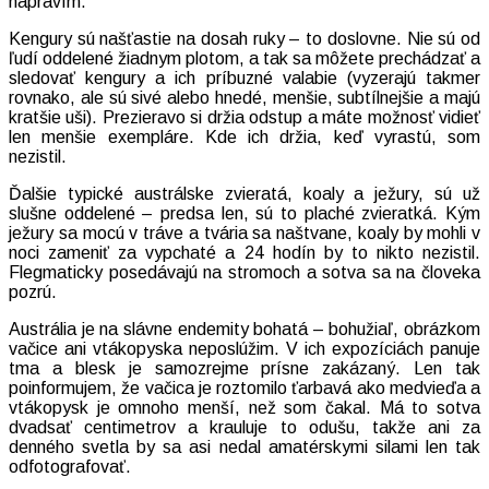
napravím.
Kengury sú našťastie na dosah ruky – to doslovne. Nie sú od
ľudí oddelené žiadnym plotom, a tak sa môžete prechádzať a
sledovať kengury a ich príbuzné valabie (vyzerajú takmer
rovnako, ale sú sivé alebo hnedé, menšie, subtílnejšie a majú
kratšie uši). Prezieravo si držia odstup a máte možnosť vidieť
len menšie exempláre. Kde ich držia, keď vyrastú, som
nezistil.
Ďalšie typické austrálske zvieratá, koaly a ježury, sú už
slušne oddelené – predsa len, sú to plaché zvieratká. Kým
ježury sa mocú v tráve a tvária sa naštvane, koaly by mohli v
noci zameniť za vypchaté a 24 hodín by to nikto nezistil.
Flegmaticky posedávajú na stromoch a sotva sa na človeka
pozrú.
Austrália je na slávne endemity bohatá – bohužiaľ, obrázkom
vačice ani vtákopyska neposlúžim. V ich expozíciách panuje
tma a blesk je samozrejme prísne zakázaný. Len tak
poinformujem, že vačica je roztomilo ťarbavá ako medvieďa a
vtákopysk je omnoho menší, než som čakal. Má to sotva
dvadsať centimetrov a krauluje to odušu, takže ani za
denného svetla by sa asi nedal amatérskymi silami len tak
odfotografovať.