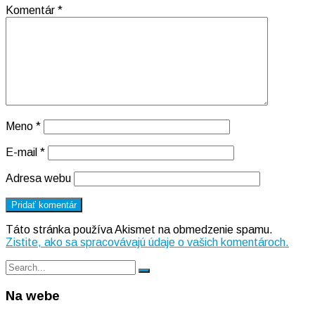
Komentár
*
Meno
*
E-mail
*
Adresa webu
Táto stránka používa Akismet na obmedzenie spamu.
Zistite, ako sa spracovávajú údaje o vašich komentároch.
Search
Search
for:
Na webe