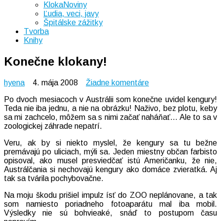
KlokaNoviny
Ľudia, veci, javy
Špitálske zážitky
Tvorba
Knihy
Konečne klokany!
na
hyena
4. mája 2008
Žiadne komentáre
Konečne
Po dvoch mesiacoch v Austrálii som konečne uvidel kengury!
klokany!
Teda nie iba jednu, a nie na obrázku! Naživo, bez plotu, keby
sa mi zachcelo, môžem sa s nimi začať naháňať… Ale to sa v
zoologickej záhrade nepatrí.
Veru, ak by si niekto myslel, že kengury sa tu bežne
premávajú po uliciach, mýli sa. Jeden miestny občan farbisto
opisoval, ako musel presviedčať istú Američanku, že nie,
Austrálčania si nechovajú kengury ako domáce zvieratká. Aj
tak sa tvárila pochybovačne.
Na moju škodu prišiel impulz ísť do ZOO neplánovane, a tak
som namiesto poriadneho fotoaparátu mal iba mobil.
Výsledky nie sú bohvieaké, snáď to postupom času