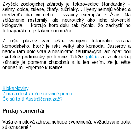
Zvyšok zoologickej záhrady je takpovediac štandardný –
šelmy, opice, tulene, žirafy, tučniaky… Hyeny nemajú vôbec a
medveďa iba čierneho – vzácny exemplár z Ázie. Na
zbláznenie roztomilý, ale neurotický ako jeho slovenskí
kolegovia – korzuje hore-dolu tak rýchlo, že zachytiť ho
fotoaparátom je takmer nemožné.
Z ríše plazov vám ešte venujem fotografiu varana
komodského, ktorý je fakt veľký ako komoda. Jašterov a
hadov tam bolo veľa a nesmierne zaujímavých, ale opäť boli
svetelné podmienky proti mne. Takže
galéria
zo zoologickej
záhrady je pomerne chudobná a ja len verím, že ju ešte
obohatím. Príjemné kukanie!
KlokaNoviny
Navigácia
Zima a dostatočne nevinné porno
Čo sú to tí Austrálčania zač?
v
Pridaj komentár
článku
Vaša e-mailová adresa nebude zverejnená.
Vyžadované polia
sú označené
*