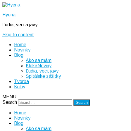
Hyena
Ľudia, veci a javy
Skip to content
Home
Novinky
Blog
Ako sa mám
KlokaNoviny
Ľudia, veci, javy
Špitálske zážitky
Tvorba
Knihy
MENU
Search
Home
Novinky
Blog
Ako sa mám