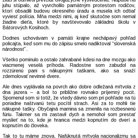
juhu stúpalo, až vyvrcholilo pamätným protestom rodičov,
ktorí obsadili budovu okresného úradu a musela ich odtiaľ
vyviesť polícia. Mňa medzi nimi, aj keď skutočne som nemal
žiadne dieťa, ktoré by navštevovalo základnú školu v
Bátorových Kosihoch.
Dodnes uchovávam v pamäti krajne nechápavý pohľad
policajta, keď som mu do zápisu smelo nadiktoval “slovenská
národnosť”.
Všetko pominulo a ostalo zahrabané kdesi na dne mozgu ako
viacmenej veselá príhoda. Radostne som zabudol na
rozzúrenú pani s nákupnými taškami, ako sa snaží
zdemolovať nevinné dvere.
Ale dnes vyplávala na povrch ako dobre odležaná mŕtvola z
dna jazera – a bol to približne rovnako príjemný pocit.
Spomenul som si totiž, že vtedy dávno som pri pohľade na tú
poriadne naštvanú tetu pocítil strach. Asi za to mohli tie
nákupné tašky. Obyčajná mamina sa zmenila na rozbesnenú
fúriu. Takmer sa mi zastavil dych a nemohol som prestať
myslieť na to, kde je hranica medzi kopnutím do dverí a
kopnutím do človeka.
Tak to tu máme znova. Nafúknutá mŕtvola nacionalizmu sa