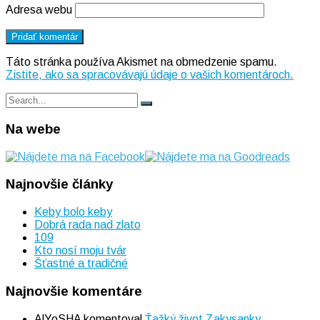
Adresa webu
Táto stránka používa Akismet na obmedzenie spamu.
Zistite, ako sa spracovávajú údaje o vašich komentároch.
Search
Search
for:
Na webe
Najnovšie články
Keby bolo keby
Dobrá rada nad zlato
109
Kto nosí moju tvár
Šťastné a tradičné
Najnovšie komentáre
AlYoSHA
komentoval
Ťažký život Zakysanky