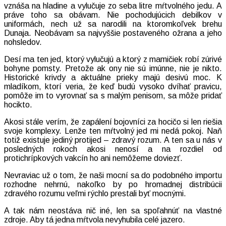
vznáša na hladine a vylučuje zo seba litre mŕtvolného jedu. A
práve toho sa obávam. Nie pochodujúcich debilkov v
uniformách, nech už sa narodili na ktoromkoľvek brehu
Dunaja. Neobávam sa najvyššie postaveného ožrana a jeho
nohsledov.
Desí ma ten jed, ktorý vylučujú a ktorý z mamičiek robí zúrivé
bohyne pomsty. Pretože ak ony nie sú imúnne, nie je nikto.
Historické krivdy a aktuálne prieky majú desivú moc. K
mladíkom, ktorí veria, že keď budú vysoko dvíhať pravicu,
pomôže im to vyrovnať sa s malým penisom, sa môže pridať
hocikto.
Akosi stále verím, že zapálení bojovníci za hocičo si len riešia
svoje komplexy. Lenže ten mŕtvolný jed mi nedá pokoj. Naň
totiž existuje jediný protijed – zdravý rozum. A ten sa u nás v
posledných rokoch akosi nenosí a na rozdiel od
protichrípkových vakcín ho ani nemôžeme doviezť.
Nevraviac už o tom, že naši mocní sa do podobného importu
rozhodne nehrnú, nakoľko by po hromadnej distribúcii
zdravého rozumu veľmi rýchlo prestali byť mocnými.
A tak nám neostáva nič iné, len sa spoľahnúť na vlastné
zdroje. Aby tá jedna mŕtvola nevyhubila celé jazero.