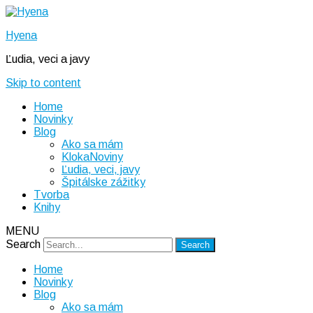
Hyena
Ľudia, veci a javy
Skip to content
Home
Novinky
Blog
Ako sa mám
KlokaNoviny
Ľudia, veci, javy
Špitálske zážitky
Tvorba
Knihy
MENU
Search
Home
Novinky
Blog
Ako sa mám