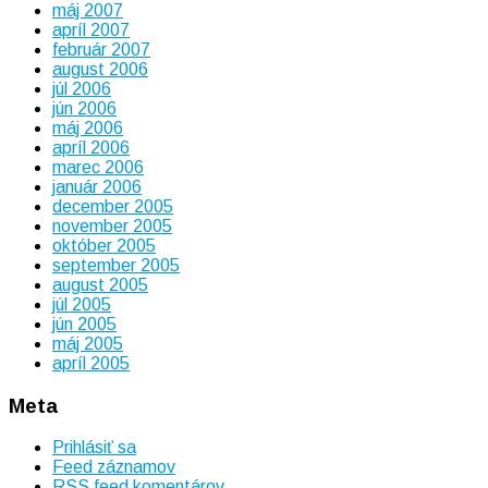
máj 2007
apríl 2007
február 2007
august 2006
júl 2006
jún 2006
máj 2006
apríl 2006
marec 2006
január 2006
december 2005
november 2005
október 2005
september 2005
august 2005
júl 2005
jún 2005
máj 2005
apríl 2005
Meta
Prihlásiť sa
Feed záznamov
RSS feed komentárov