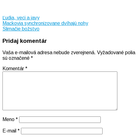
Ľudia, veci a javy
Navigácia
Mackovia synchronizovane dvíhajú nohy
Slimačie božstvo
v
Pridaj komentár
článku
Vaša e-mailová adresa nebude zverejnená.
Vyžadované polia
sú označené
*
Komentár
*
Meno
*
E-mail
*