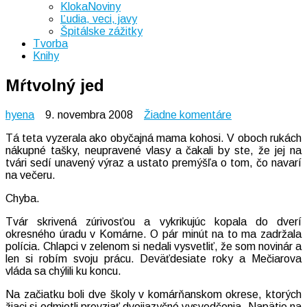
KlokaNoviny
Ľudia, veci, javy
Špitálske zážitky
Tvorba
Knihy
Mŕtvolný jed
na
hyena
9. novembra 2008
Žiadne komentáre
Mŕtvolný
Tá teta vyzerala ako obyčajná mama kohosi. V oboch rukách
jed
nákupné tašky, neupravené vlasy a čakali by ste, že jej na
tvári sedí unavený výraz a ustato premýšľa o tom, čo navarí
na večeru.
Chyba.
Tvár skrivená zúrivosťou a vykrikujúc kopala do dverí
okresného úradu v Komárne. O pár minút na to ma zadržala
polícia. Chlapci v zelenom si nedali vysvetliť, že som novinár a
len si robím svoju prácu. Deväťdesiate roky a Mečiarova
vláda sa chýlili ku koncu.
Na začiatku boli dve školy v komárňanskom okrese, ktorých
žiaci si odmietli prevziať dvojjazyčné vysvedčenia. Napätie na