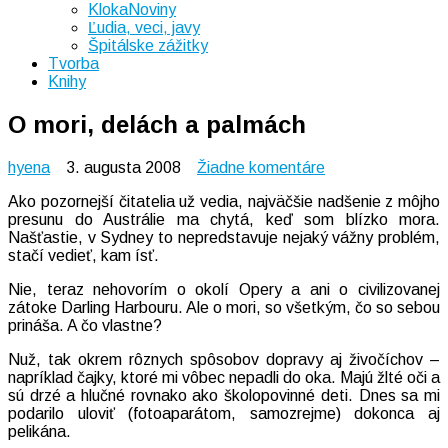
KlokaNoviny
Ľudia, veci, javy
Špitálske zážitky
Tvorba
Knihy
O mori, delách a palmách
na
hyena
3. augusta 2008
Žiadne komentáre
O
Ako pozornejší čitatelia už vedia, najväčšie nadšenie z môjho
mori,
presunu do Austrálie ma chytá, keď som blízko mora.
delách
Našťastie, v Sydney to nepredstavuje nejaký vážny problém,
a
stačí vedieť, kam ísť.
palmách
Nie, teraz nehovorím o okolí Opery a ani o civilizovanej
zátoke Darling Harbouru. Ale o mori, so všetkým, čo so sebou
prináša. A čo vlastne?
Nuž, tak okrem rôznych spôsobov dopravy aj živočíchov –
napríklad čajky, ktoré mi vôbec nepadli do oka. Majú žlté oči a
sú drzé a hlučné rovnako ako školopovinné deti. Dnes sa mi
podarilo uloviť (fotoaparátom, samozrejme) dokonca aj
pelikána.