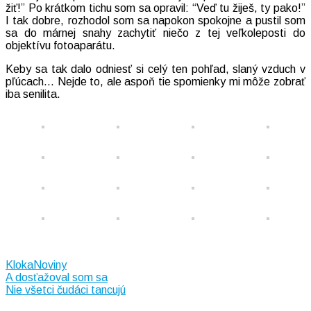
žiť!” Po krátkom tichu som sa opravil: “Veď tu žiješ, ty pako!”
I tak dobre, rozhodol som sa napokon spokojne a pustil som
sa do márnej snahy zachytiť niečo z tej veľkoleposti do
objektívu fotoaparátu.
Keby sa tak dalo odniesť si celý ten pohľad, slaný vzduch v
pľúcach… Nejde to, ale aspoň tie spomienky mi môže zobrať
iba senilita.
KlokaNoviny
Navigácia
A dosťažoval som sa
Nie všetci čudáci tancujú
v