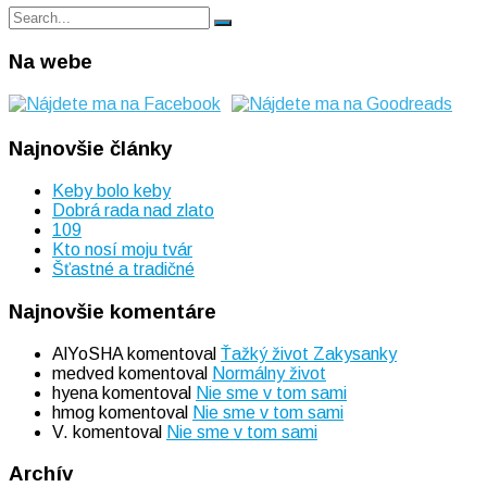
Search
Search
for:
Na webe
Najnovšie články
Keby bolo keby
Dobrá rada nad zlato
109
Kto nosí moju tvár
Šťastné a tradičné
Najnovšie komentáre
AlYoSHA
komentoval
Ťažký život Zakysanky
medved
komentoval
Normálny život
hyena
komentoval
Nie sme v tom sami
hmog
komentoval
Nie sme v tom sami
V.
komentoval
Nie sme v tom sami
Archív