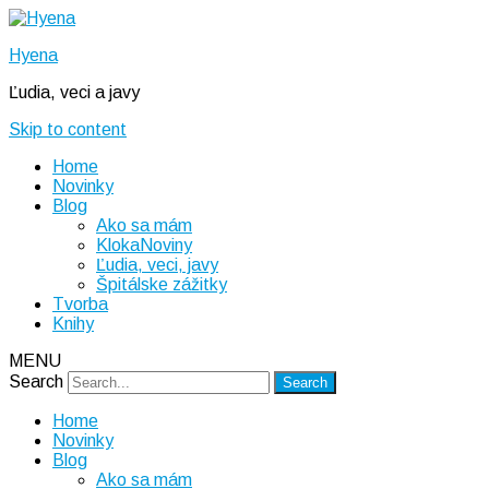
Hyena
Ľudia, veci a javy
Skip to content
Home
Novinky
Blog
Ako sa mám
KlokaNoviny
Ľudia, veci, javy
Špitálske zážitky
Tvorba
Knihy
MENU
Search
Home
Novinky
Blog
Ako sa mám