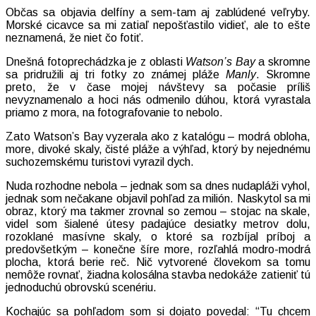
Občas sa objavia delfíny a sem-tam aj zablúdené veľryby.
Morské cicavce sa mi zatiaľ nepošťastilo vidieť, ale to ešte
neznamená, že niet čo fotiť.
Dnešná fotoprechádzka je z oblasti
Watson’s Bay
a skromne
sa pridružili aj tri fotky zo známej pláže
Manly
. Skromne
preto, že v čase mojej návštevy sa počasie príliš
nevyznamenalo a hoci nás odmenilo dúhou, ktorá vyrastala
priamo z mora, na fotografovanie to nebolo.
Zato Watson’s Bay vyzerala ako z katalógu – modrá obloha,
more, divoké skaly, čisté pláže a výhľad, ktorý by nejednému
suchozemskému turistovi vyrazil dych.
Nuda rozhodne nebola – jednak som sa dnes nudapláži vyhol,
jednak som nečakane objavil pohľad za milión. Naskytol sa mi
obraz, ktorý ma takmer zrovnal so zemou – stojac na skale,
videl som šialené útesy padajúce desiatky metrov dolu,
rozoklané masívne skaly, o ktoré sa rozbíjal príboj a
predovšetkým – konečne šíre more, rozľahlá modro-modrá
plocha, ktorá berie reč. Nič vytvorené človekom sa tomu
nemôže rovnať, žiadna kolosálna stavba nedokáže zatieniť tú
jednoduchú obrovskú scenériu.
Kochajúc sa pohľadom som si dojato povedal: “Tu chcem