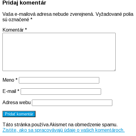
Pridaj komentár
článku
Vaša e-mailová adresa nebude zverejnená.
Vyžadované polia
sú označené
*
Komentár
*
Meno
*
E-mail
*
Adresa webu
Táto stránka používa Akismet na obmedzenie spamu.
Zistite, ako sa spracovávajú údaje o vašich komentároch.