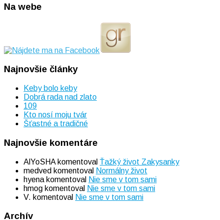
Na webe
Najnovšie články
Keby bolo keby
Dobrá rada nad zlato
109
Kto nosí moju tvár
Šťastné a tradičné
Najnovšie komentáre
AlYoSHA
komentoval
Ťažký život Zakysanky
medved
komentoval
Normálny život
hyena
komentoval
Nie sme v tom sami
hmog
komentoval
Nie sme v tom sami
V.
komentoval
Nie sme v tom sami
Archív