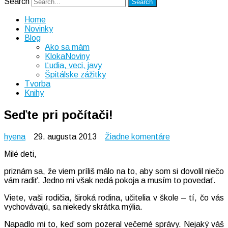
Search
Home
Novinky
Blog
Ako sa mám
KlokaNoviny
Ľudia, veci, javy
Špitálske zážitky
Tvorba
Knihy
Seďte pri počítači!
na
hyena
29. augusta 2013
Žiadne komentáre
Seďte
Milé deti,
pri
počítači!
priznám sa, že viem príliš málo na to, aby som si dovolil niečo
vám radiť. Jedno mi však nedá pokoja a musím to povedať.
Viete, vaši rodičia, široká rodina, učitelia v škole – tí, čo vás
vychovávajú, sa niekedy skrátka mýlia.
Napadlo mi to, keď som pozeral večerné správy. Nejaký váš