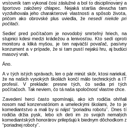
vrstovník tam vykonal čosi záslužné a bol to disciplínovaný a
športovo založený chlapec. Nejaká staršia devucha tam
vyzdvihovala jeho charakterové vlastnosti a spôsob života,
pričom ako obrovské plus uviedla, že
nesedí niekde pri
počítači
.
Sedieť pred počítačom je novodobý smrteľný hriech, na
stupnici kdesi medzi krádežou a lenivosťou. Kto sedí oproti
monitoru a kliká myšou, je ten najväčší povaľač, pasívny
konzument a v prípade, že si tam pustí nejakú hru, aj budúci
masový vrah.
Áno.
A v tých istých správach, len o pár minút skôr, ktosi nariekal,
že na našich vysokých školách končí málo technických a IT
profesií. V preklade: presne tých, čo sedia pri tých
počítačoch. Tak neviem, čo tá naša spoločnosť vlastne chce.
Zavedení herci často spomínajú, ako ich rodičia ohŕňali
nosom nad konzervatóriom a umeleckými školami, že to je
komediantstvo a mali by si nájsť “poriadnu robotu”. Dnes tí
rodičia držia pysk, lebo ich deti im zo svojich nemalých
komediantských honorárov prilepšujú k biednym dôchodkom z
“poriadnej roboty”.