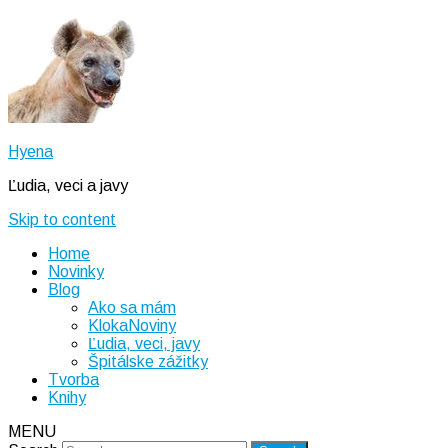
Hyena
Ľudia, veci a javy
Skip to content
Home
Novinky
Blog
Ako sa mám
KlokaNoviny
Ľudia, veci, javy
Špitálske zážitky
Tvorba
Knihy
MENU