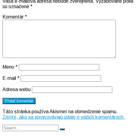
Vaša e-mailová adresa nebude zverejnená.
Vyžadované polia
sú označené
*
Komentár
*
Meno
*
E-mail
*
Adresa webu
Táto stránka používa Akismet na obmedzenie spamu.
Zistite, ako sa spracovávajú údaje o vašich komentároch.
Search
Search
for: