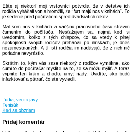
Ešte aj niektorí moji vrstovníci potvrdia, že v detstve ich
rodičia vyháňali von a hromžili, že “furt majú nos v knihách”. To
je sedenie pred počítačom spred dvadsiatich rokov.
Mal som nos v knihách a väčšinu pracovného času strávim
čumením do počítača. Nesťažujem sa, najmä keď si
uvedomím, koľko z tých chlapcov, čo sa vtedy k plnej
spokojnosti svojich rodičov preháňali po ihriskách, je dnes
nezamestnaných. A tí istí rodičia im nadávajú, že z nich nič
poriadne nevyrástlo.
Skrátim to, kým vás zase niektorý z rodičov vymákne, ako
čumíte do počítača: myslite na to, že sa môžu mýliť. A teraz
vypnite ten krám a choďte umyť riady. Uvidíte, ako budú
infarktovať a pátrať, čo ste vyviedli.
Ľudia, veci a javy
Navigácia
Tenisák
Keď sa obzriem
v
Pridaj komentár
článku